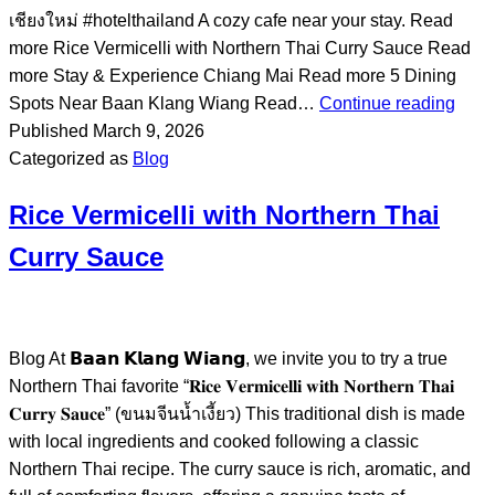
เชียงใหม่ #hotelthailand A cozy cafe near your stay. Read
more Rice Vermicelli with Northern Thai Curry Sauce Read
more Stay & Experience Chiang Mai Read more 5 Dining
Spots Near Baan Klang Wiang Read…
Continue reading
Published
March 9, 2026
Categorized as
Blog
Rice Vermicelli with Northern Thai
Curry Sauce
Blog At 𝗕𝗮𝗮𝗻 𝗞𝗹𝗮𝗻𝗴 𝗪𝗶𝗮𝗻𝗴, we invite you to try a true
Northern Thai favorite “𝐑𝐢𝐜𝐞 𝐕𝐞𝐫𝐦𝐢𝐜𝐞𝐥𝐥𝐢 𝐰𝐢𝐭𝐡 𝐍𝐨𝐫𝐭𝐡𝐞𝐫𝐧 𝐓𝐡𝐚𝐢
𝐂𝐮𝐫𝐫𝐲 𝐒𝐚𝐮𝐜𝐞” (ขนมจีนน้ำเงี้ยว) This traditional dish is made
with local ingredients and cooked following a classic
Northern Thai recipe. The curry sauce is rich, aromatic, and