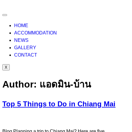
HOME
ACCOMMODATION
NEWS
GALLERY
CONTACT
X
Author:
แอดมิน-บ้าน
Top 5 Things to Do in Chiang Mai
Blog Planning a trip to Chiang Mai? Here are five