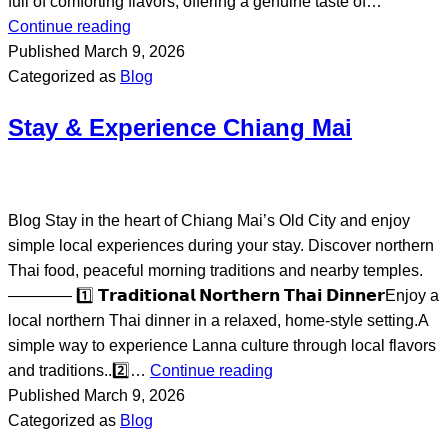
full of comforting flavors, offering a genuine taste of…
Continue reading
Published
March 9, 2026
Categorized as
Blog
Stay & Experience Chiang Mai
Blog Stay in the heart of Chiang Mai’s Old City and enjoy
simple local experiences during your stay. Discover northern
Thai food, peaceful morning traditions and nearby temples.
———— 1️⃣ 𝗧𝗿𝗮𝗱𝗶𝘁𝗶𝗼𝗻𝗮𝗹 𝗡𝗼𝗿𝘁𝗵𝗲𝗿𝗻 𝗧𝗵𝗮𝗶 𝗗𝗶𝗻𝗻𝗲𝗿Enjoy a
local northern Thai dinner in a relaxed, home-style setting.A
simple way to experience Lanna culture through local flavors
and traditions..2️⃣…
Continue reading
Published
March 9, 2026
Categorized as
Blog