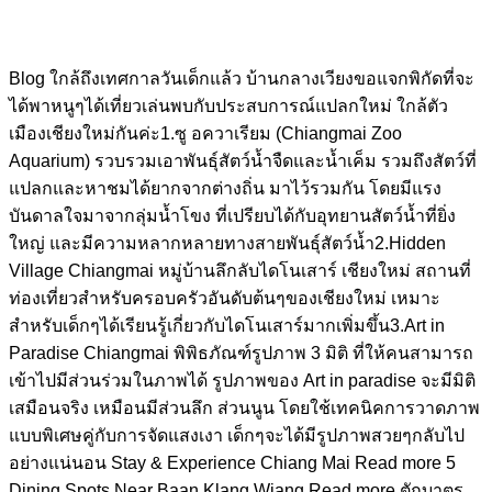
Blog ใกล้ถึงเทศกาลวันเด็กแล้ว บ้านกลางเวียงขอแจกพิกัดที่จะ
ได้พาหนูๆได้เที่ยวเล่นพบกับประสบการณ์แปลกใหม่ ใกล้ตัว
เมืองเชียงใหม่กันค่ะ1.ซู อควาเรียม (Chiangmai Zoo
Aquarium) รวบรวมเอาพันธุ์สัตว์น้ำจืดและน้ำเค็ม รวมถึงสัตว์ที่
แปลกและหาชมได้ยากจากต่างถิ่น มาไว้รวมกัน โดยมีแรง
บันดาลใจมาจากลุ่มน้ำโขง ที่เปรียบได้กับอุทยานสัตว์น้ำที่ยิ่ง
ใหญ่ และมีความหลากหลายทางสายพันธุ์สัตว์น้ำ2.Hidden
Village Chiangmai หมู่บ้านลึกลับไดโนเสาร์ เชียงใหม่ สถานที่
ท่องเที่ยวสำหรับครอบครัวอันดับต้นๆของเชียงใหม่ เหมาะ
สำหรับเด็กๆได้เรียนรู้เกี่ยวกับไดโนเสาร์มากเพิ่มขึ้น3.Art in
Paradise Chiangmai พิพิธภัณฑ์รูปภาพ 3 มิติ ที่ให้คนสามารถ
เข้าไปมีส่วนร่วมในภาพได้ รูปภาพของ Art in paradise จะมีมิติ
เสมือนจริง เหมือนมีส่วนลึก ส่วนนูน โดยใช้เทคนิคการวาดภาพ
แบบพิเศษคู่กับการจัดแสงเงา เด็กๆจะได้มีรูปภาพสวยๆกลับไป
อย่างแน่นอน Stay & Experience Chiang Mai Read more 5
Dining Spots Near Baan Klang Wiang Read more ตักบาตร