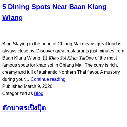
5 Dining Spots Near Baan Klang
Wiang
Blog Staying in the heart of Chiang Mai means great food is
always close by. Discover great restaurants just minutes from
Baan Klang Wiang..1️⃣ 𝑲𝒉𝒂𝒐 𝑺𝒐𝒊 𝑲𝒉𝒖𝒏 𝒀𝒂𝒊One of the most
famous spots for khao soi in Chiang Mai. The curry is rich,
creamy and full of authentic Northern Thai flavor. A must-try
during your…
Continue reading
Published
March 9, 2026
Categorized as
Blog
ตักบาตรเป็งปุ๊ด