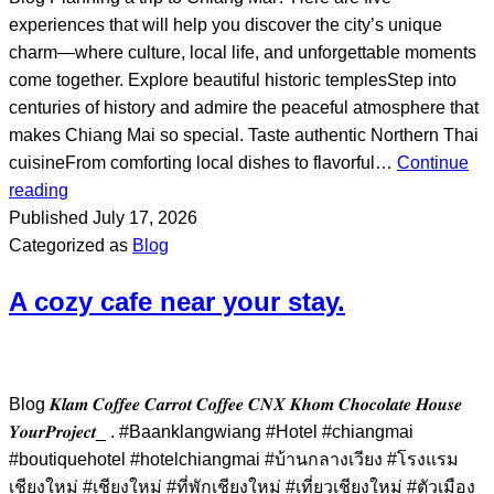
experiences that will help you discover the city’s unique
charm—where culture, local life, and unforgettable moments
come together. Explore beautiful historic templesStep into
centuries of history and admire the peaceful atmosphere that
makes Chiang Mai so special. Taste authentic Northern Thai
cuisineFrom comforting local dishes to flavorful…
Continue
reading
Published
July 17, 2026
Categorized as
Blog
A cozy cafe near your stay.
Blog 𝑲𝒍𝒂𝒎 𝑪𝒐𝒇𝒇𝒆𝒆 𝑪𝒂𝒓𝒓𝒐𝒕 𝑪𝒐𝒇𝒇𝒆𝒆 𝑪𝑵𝑿 𝑲𝒉𝒐𝒎 𝑪𝒉𝒐𝒄𝒐𝒍𝒂𝒕𝒆 𝑯𝒐𝒖𝒔𝒆
𝒀𝒐𝒖𝒓𝑷𝒓𝒐𝒋𝒆𝒄𝒕_ . #Baanklangwiang #Hotel #chiangmai
#boutiquehotel #hotelchiangmai #บ้านกลางเวียง #โรงแรม
เชียงใหม่ #เชียงใหม่ #ที่พักเชียงใหม่ #เที่ยวเชียงใหม่ #ตัวเมือง